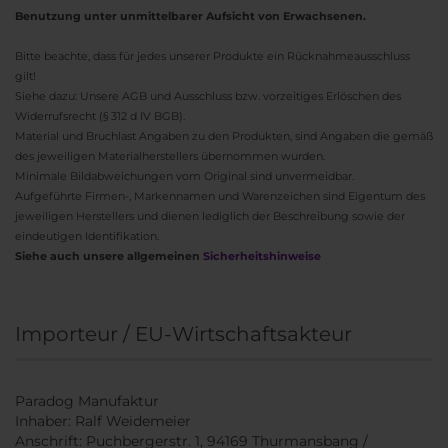
Benutzung unter unmittelbarer Aufsicht von Erwachsenen.
Bitte beachte, dass für jedes unserer Produkte ein Rücknahmeausschluss
gilt!
Siehe dazu: Unsere AGB und Ausschluss bzw. vorzeitiges Erlöschen des
Widerrufsrecht (§ 312 d IV BGB).
Material und Bruchlast Angaben zu den Produkten, sind Angaben die gemäß
des jeweiligen Materialherstellers übernommen wurden.
Minimale Bildabweichungen vom Original sind unvermeidbar.
Aufgeführte Firmen-, Markennamen und Warenzeichen sind Eigentum des
jeweiligen Herstellers und dienen lediglich der Beschreibung sowie der
eindeutigen Identifikation.
Siehe auch unsere allgemeinen
Sicherheitshinweise
Importeur / EU-Wirtschaftsakteur
Paradog Manufaktur
Inhaber: Ralf Weidemeier
Anschrift: Puchbergerstr. 1, 94169 Thurmansbang /