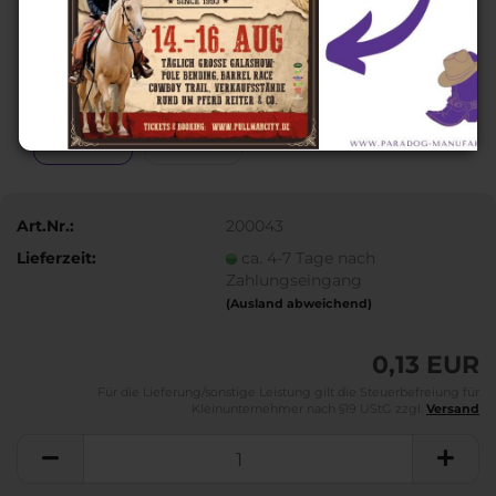
Art.Nr.:
200043
Lieferzeit:
ca. 4-7 Tage nach
Zahlungseingang
(Ausland abweichend)
0,13 EUR
Für die Lieferung/sonstige Leistung gilt die Steuerbefreiung für
Kleinunternehmer nach §19 UStG zzgl.
Versand