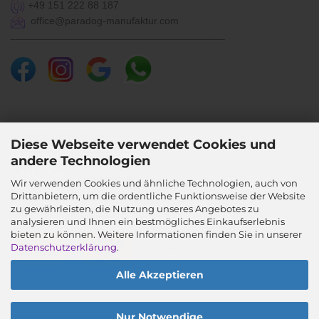
+49 151 222 88 187
office@paradog-manufaktur.com
___________________________________________
SICHER BEZAHLEN
Diese Webseite verwendet Cookies und
andere Technologien
Wir verwenden Cookies und ähnliche Technologien, auch von
Drittanbietern, um die ordentliche Funktionsweise der Website
SICHER VERSENDEN
zu gewährleisten, die Nutzung unseres Angebotes zu
analysieren und Ihnen ein bestmögliches Einkaufserlebnis
bieten zu können. Weitere Informationen finden Sie in unserer
Datenschutzerklärung
.
Alle Akzeptieren
Nur Notwendige