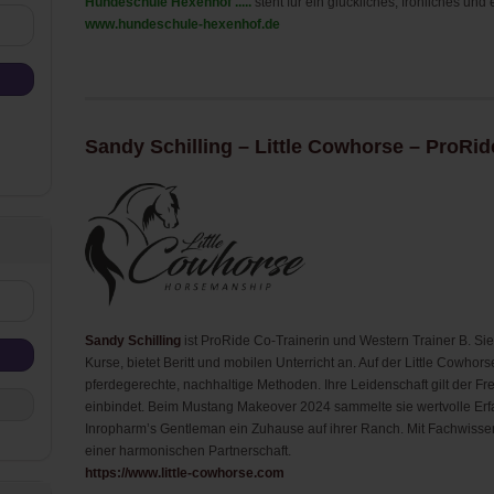
Hundeschule Hexenhof .....
steht für ein glückliches, fröhliches 
www.hundeschule-hexenhof.de
Sandy Schilling – Little Cowhorse – ProRid
Sandy Schilling
ist ProRide Co-Trainerin und Western Trainer B. Sie
Kurse, bietet Beritt und mobilen Unterricht an. Auf der Little Cowhor
pferdegerechte, nachhaltige Methoden. Ihre Leidenschaft gilt der Freia
einbindet. Beim Mustang Makeover 2024 sammelte sie wertvolle Er
Inropharm’s Gentleman ein Zuhause auf ihrer Ranch. Mit Fachwissen 
einer harmonischen Partnerschaft.
https://www.little-cowhorse.com