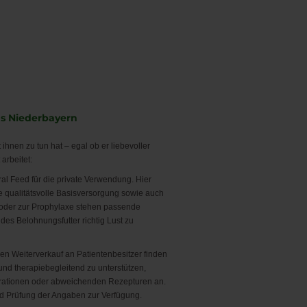
us Niederbayern
ihnen zu tun hat – egal ob er liebevoller
arbeitet:
ral Feed für die private Verwendung. Hier
ine qualitätsvolle Basisversorgung sowie auch
oder zur Prophylaxe stehen passende
es Belohnungsfutter richtig Lust zu
den Weiterverkauf an Patientenbesitzer finden
und therapiebegleitend zu unterstützen,
trationen oder abweichenden Rezepturen an.
nd Prüfung der Angaben zur Verfügung.