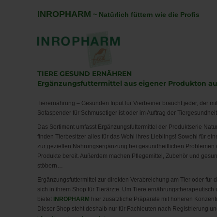
INROPHARM
~
Natürlich füttern wie die Profis
TIERE GESUND ERNÄHREN
Ergänzungsfuttermittel aus eigener Produkton a
Tierernährung – Gesunden Input für Vierbeiner braucht jeder, der mit 
Sofaspender für Schmusetiger ist oder im Auftrag der Tiergesundheit 
Das Sortiment umfasst Ergänzungsfuttermittel der Produktserie Natu
finden Tierbesitzer alles für das Wohl ihres Lieblings! Sowohl für e
zur gezielten Nahrungsergänzung bei gesundheitlichen Problemen 
Produkte bereit. Außerdem machen Pflegemittel, Zubehör und gesund
stöbern…
Ergänzungsfuttermittel zur direkten Verabreichung am Tier oder für 
sich in ihrem Shop für Tierärzte. Um Tiere ernährungstherapeutisch 
bietet
INROPHARM
hier zusätzliche Präparate mit höheren Konzen
Dieser Shop steht deshalb nur für Fachleuten nach Registrierung u