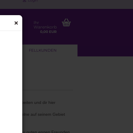
Login
Ihr
Warenkorb
0,00 EUR
NLEITUNG
FELLKUNDEN
zusammenarbeiten und dir hier
e jeder einzelne auf seinem Gebiet
ahre hinweg zu guten engen Freunden