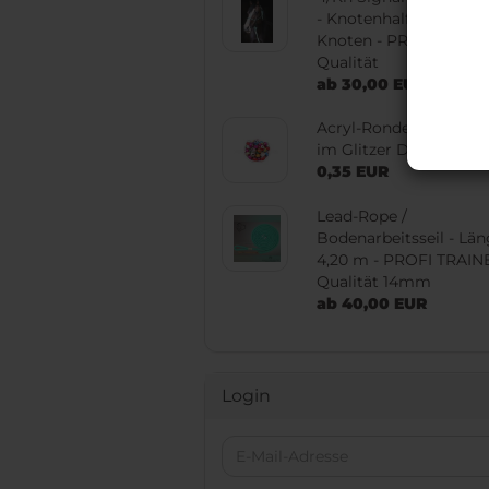
Accessoires
- Knotenhalfter mit 4
BioThane® Leinen,
Knoten - PROFI TRAI
Halsbänder & Co.
Qualität
ab 30,00 EUR
Acryl-Rondell (Harzper
im Glitzer Design
0,35 EUR
Lead-Rope /
Bodenarbeitsseil - Lä
4,20 m - PROFI TRAIN
Qualität 14mm
ab 40,00 EUR
Login
E-
Mail-