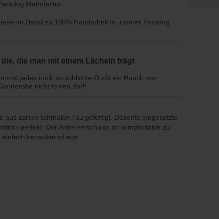
Paradog Manufaktur
Liebe im Detail zu 100% Handarbeit in unserer
Paradog
die, die man mit einem Lächeln trägt
kommt jedes noch so schlichte Outfit ein Hauch von
Garderobe nicht fehlen darf!
aus zarten schmalen Tau gefertigt. Dezente eingesetzte
tück perfekt.
Der Ankerverschluss ist kompfortable zu
 einfach bezaubernd aus.