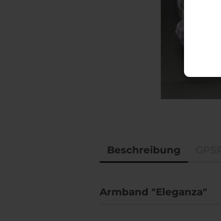
Accessoires
BioThane® Leinen,
Halsbänder & Co.
Beschreibung
GPSR
Armband "Eleganza"