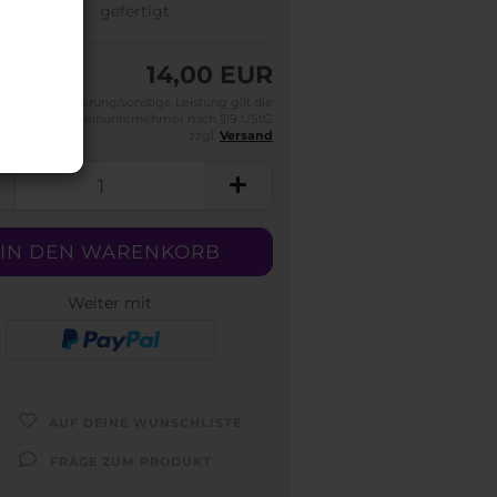
gefertigt
14,00 EUR
Für die Lieferung/sonstige Leistung gilt die
efreiung für Kleinunternehmer nach §19 UStG
zzgl.
Versand
Weiter mit
AUF DEINE WUNSCHLISTE
FRAGE ZUM PRODUKT