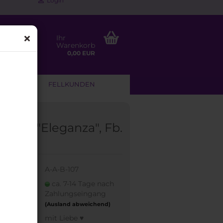
Login
Ihr
Warenkorb
0,00 EUR
NLEITUNG
FELLKUNDEN
band "Eleganza", Fb.
:
A-A-B-107
eit:
ca. 7-14 Tage nach
Zahlungseingang
(Ausland abweichend)
made:
mit Liebe ♥