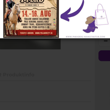
Zügel
Halsringe
Steuerb
 Produktinfo