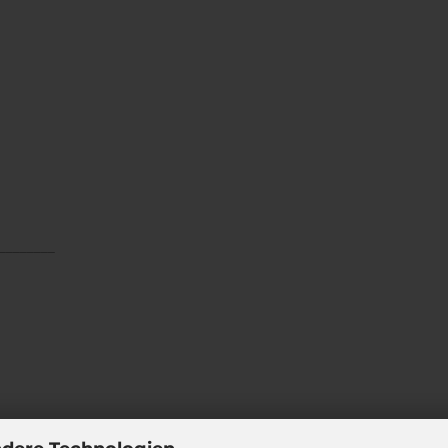
________