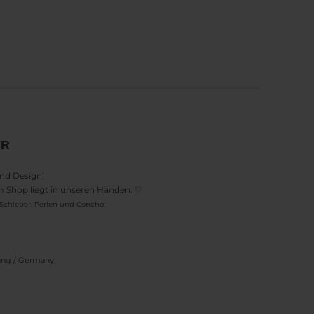
n
SR
und Design!
em Shop liegt in unseren Händen. ♡
Schieber, Perlen und Concho.
bang / Germany