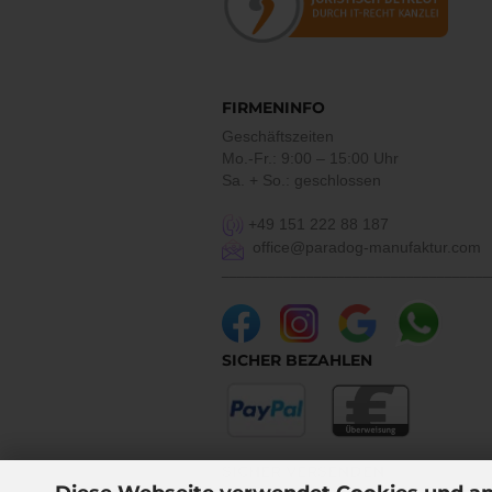
FIRMENINFO
Geschäftszeiten
Mo.-Fr.: 9:00 – 15:00 Uhr
Sa. + So.: geschlossen
+49 151 222 88 187
office@paradog-manufaktur.com
___________________________________
SICHER BEZAHLEN
SICHER VERSENDEN