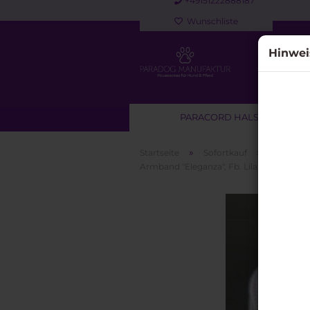
+49151222888187
Wunschliste
Hinwei
PARACORD HALSBAND
»
»
Startseite
Sofortkauf
Accessoi
Armband "Eleganza", Fb. Lila
Sofortkauf anzeigen
Paracord Halsbänder für
Hunde
Paracord Halsband & Leine
Set
Paracord Leinen &
Kurzführer für Hunde
Retrieverleinen