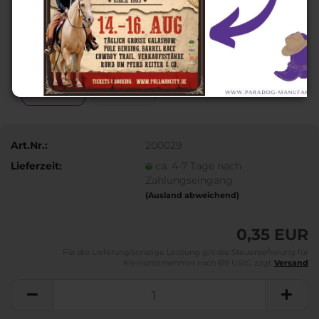
Art.Nr.:
200029
Lieferzeit:
ca. 4-7 Tage nach
Zahlungseingang
(Ausland abweichend)
0,35 EUR
Für die Lieferung/sonstige Leistung gilt die Steuerbefreiung für
Kleinunternehmer nach §19 UStG zzgl.
Versand