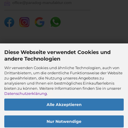
office@paradog-manufaktur.com
___________________________________________
SICHER BEZAHLEN
Diese Webseite verwendet Cookies und
andere Technologien
Wir verwenden Cookies und ähnliche Technologien, auch von
Drittanbietern, um die ordentliche Funktionsweise der Website
SICHER VERSENDEN
zu gewährleisten, die Nutzung unseres Angebotes zu
analysieren und Ihnen ein bestmögliches Einkaufserlebnis
bieten zu können. Weitere Informationen finden Sie in unserer
Datenschutzerklärung
.
Alle Akzeptieren
Nur Notwendige
Vertrag widerrufen