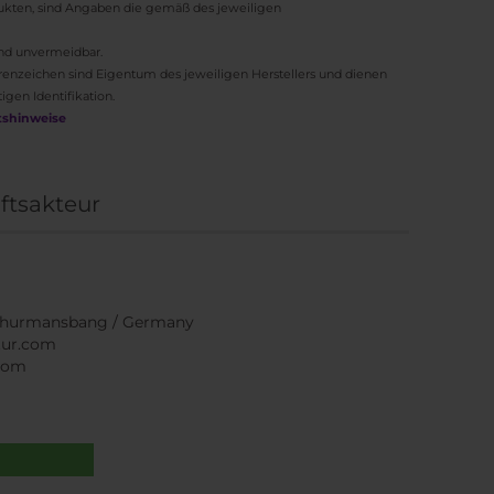
ukten, sind Angaben die gemäß des jeweiligen
nd unvermeidbar.
nzeichen sind Eigentum des jeweiligen Herstellers und dienen
igen Identifikation.
tshinweise
ftsakteur
9 Thurmansbang / Germany
tur.com
.com