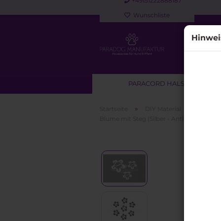
+49151222888187
Wunschliste
Hinwei
PARACORD HALSBAND
»
»
Startseite
DIY Material
Beads /
Blume mit Steg (Silber - Antik)
Sofortkauf anzeigen
Paracord Halsbänder für
Hunde
Paracord Halsband & Leine
Set
Paracord Leinen &
Kurzführer für Hunde
Retrieverleinen