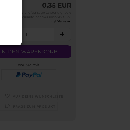
0,35 EUR
Für die Lieferung/sonstige Leistung gilt die
efreiung für Kleinunternehmer nach §19 UStG
zzgl.
Versand
Weiter mit
AUF DEINE WUNSCHLISTE
FRAGE ZUM PRODUKT