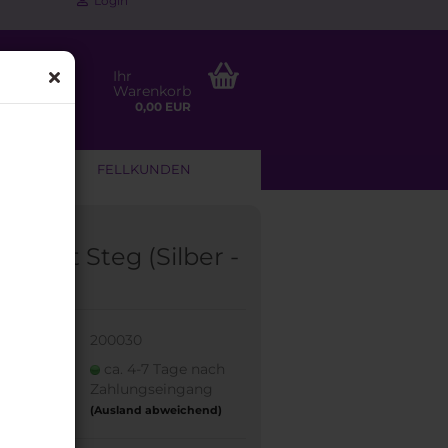
Login
Ihr
Warenkorb
0,00 EUR
NLEITUNG
FELLKUNDEN
me mit Steg (Silber -
ik)
:
200030
eit:
ca. 4-7 Tage nach
Zahlungseingang
(Ausland abweichend)