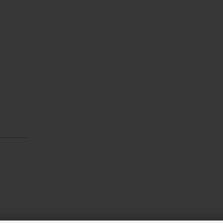
________