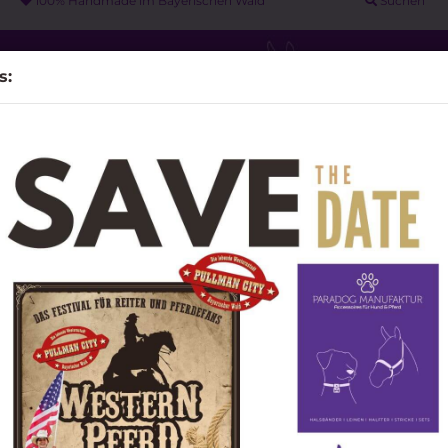
100% Handmade im Bayerischen Wald
Suchen
s:
PARACORD LEINEN
WEITERE
UNSERE PARTNER
MESSA
»
 Schieber / Perlen / Concho / Mandala
Blu
DIY Material anzeigen
Ant
Pferde - Halfter & Stricke
Beads / Schieber / Perlen /
anzeigen
Concho / Mandala
Knotenhalfter & Lead Rope
n
Sonderposten
Art.Nr.
Knotenhalfter DELUXE
Lieferz
Schmuckhalfter -
Pferdehalfter - Stallhalfter
Führsticke