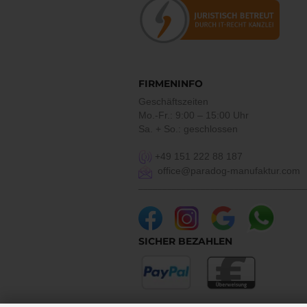
FIRMENINFO
Geschäftszeiten
Mo.-Fr.: 9:00 – 15:00 Uhr
Sa. + So.: geschlossen
+49 151 222 88 187
office@paradog-manufaktur.com
___________________________________
SICHER BEZAHLEN