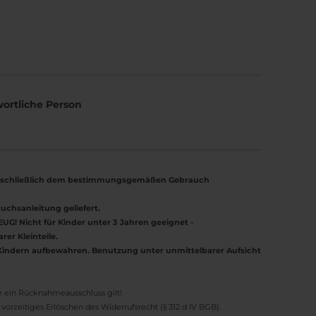
n
ortliche Person
ausschließlich dem bestimmungsgemäßen Gebrauch
uchsanleitung geliefert.
G! Nicht für Kinder unter 3 Jahren geeignet -
er Kleinteile.
ndern aufbewahren. Benutzung unter unmittelbarer Aufsicht
te ein Rücknahmeausschluss gilt!
orzeitiges Erlöschen des Widerrufsrecht (§ 312 d IV BGB).