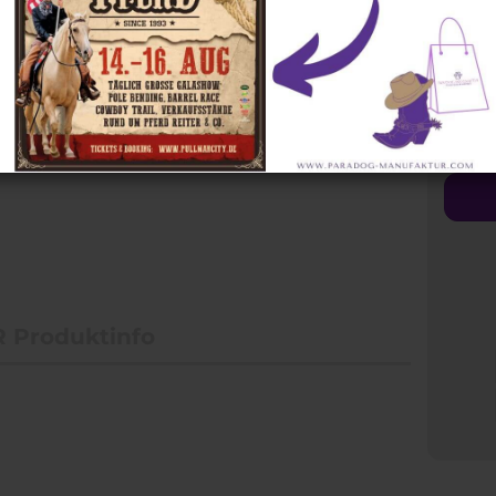
Zügel
Halsringe
Steuerb
 Produktinfo