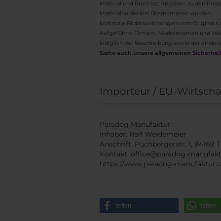
Material und Bruchlast Angaben zu den Prod
Materialherstellers übernommen wurden.
Minimale Bildabweichungen vom Original si
Aufgeführte Firmen-, Markennamen und Ware
lediglich der Beschreibung sowie der eindeut
Siehe auch unsere allgemeinen
Sicherhei
Importeur / EU-Wirtscha
Paradog Manufaktur
Inhaber: Ralf Weidemeier
Anschrift: Puchbergerstr. 1, 9416
Kontakt: office@paradog-manufak
https://www.paradog-manufaktur
teilen
teilen