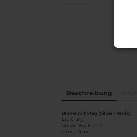
Accessoires
BioThane® Leinen,
Halsbänder & Co.
Beschreibung
GPSR
Blume mit Steg (Silber - Antik)
Legierung
Grösse: 16 x 16 mm
ø Loch: 6 mm