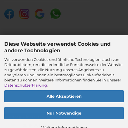
SICHER BEZAHLEN
Diese Webseite verwendet Cookies und
andere Technologien
Wir verwenden Cookies und ähnliche Technologien, auch von
Drittanbietern, um die ordentliche Funktionsweise der Website
SICHER VERSENDEN
zu gewährleisten, die Nutzung unseres Angebotes zu
analysieren und Ihnen ein bestmögliches Einkaufserlebnis
bieten zu können. Weitere Informationen finden Sie in unserer
Datenschutzerklärung
.
Alle Akzeptieren
Nur Notwendige
Vertrag widerrufen
SEHR GUT
(4.99 / 5)
Weitere Informationen