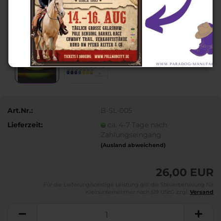
Art.Nr.:
B-SL-005
Lieferzeit:
ca. 4-7 Tage nach
Zahlungseingang
(Ausland abweichend)
26,00 EUR
Für die Lieferung/sonstige Leistung gilt die Steuerbefreiung für
Kleinunternehmer nach §19 UStG zzgl.
Versand