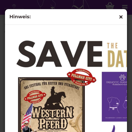
Hinweis:
5m Bi-Colour Schleppleine mit Handschlaufe, Fb. Apfelgrün
/ Apricot - 9mm