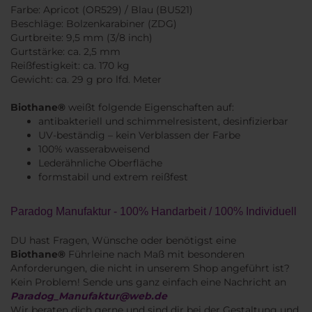
Farbe: Apricot (OR529) / Blau (BU521)
Beschläge: Bolzenkarabiner (ZDG)
Gurtbreite: 9,5 mm (3/8 inch)
Gurtstärke: ca. 2,5 mm
Reißfestigkeit: ca. 170 kg
Gewicht: ca. 29 g pro lfd. Meter
Biothane®
weißt folgende Eigenschaften auf:
antibakteriell und schimmelresistent, desinfizierbar
UV-beständig – kein Verblassen der Farbe
100% wasserabweisend
Lederähnliche Oberfläche
formstabil und extrem reißfest
Paradog Manufaktur - 100% Handarbeit / 100% Individuell
DU hast Fragen, Wünsche oder benötigst eine
Biothane®
Führleine nach Maß mit besonderen
Anforderungen, die nicht in unserem Shop angeführt ist?
Kein Problem! Sende uns ganz einfach eine Nachricht an
Paradog_Manufaktur@web.de
Wir beraten dich gerne und sind dir bei der Gestaltung und