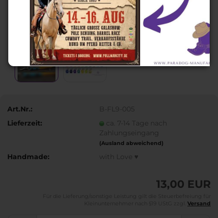
Art.Nr.:
B-FL9-005
Lieferzeit:
ca. 7-14 Tage nach
Zahlungseingang
(Ausland abweichend)
Handmade:
with Love ♥
13,00 EUR
Für die Lieferung/sonstige Leistung gilt die Steuerbefreiung für
Kleinunternehmer nach §19 UStG zzgl.
Versand