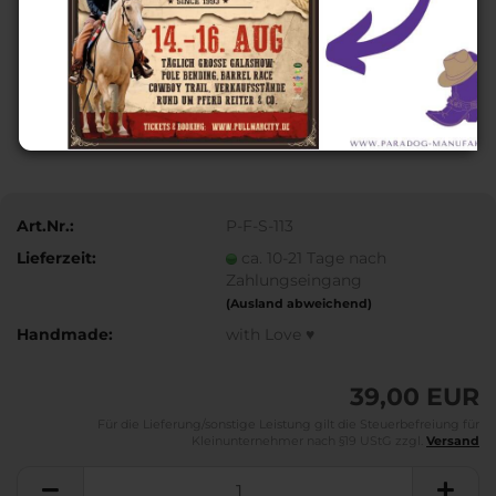
Art.Nr.:
P-F-S-113
Lieferzeit:
ca. 10-21 Tage nach
Zahlungseingang
(Ausland abweichend)
Handmade:
with Love ♥
39,00 EUR
Für die Lieferung/sonstige Leistung gilt die Steuerbefreiung für
Kleinunternehmer nach §19 UStG zzgl.
Versand