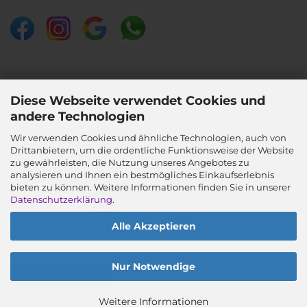
SICHER BEZAHLEN
Diese Webseite verwendet Cookies und
andere Technologien
Wir verwenden Cookies und ähnliche Technologien, auch von
Drittanbietern, um die ordentliche Funktionsweise der Website
SICHER VERSENDEN
zu gewährleisten, die Nutzung unseres Angebotes zu
analysieren und Ihnen ein bestmögliches Einkaufserlebnis
bieten zu können. Weitere Informationen finden Sie in unserer
Datenschutzerklärung
.
Alle Akzeptieren
Nur Notwendige
Vertrag widerrufen
SEHR GUT
(4.99 / 5)
Weitere Informationen
aus
39
Bewertungen bei: google.com, shopvote.de ⓘ