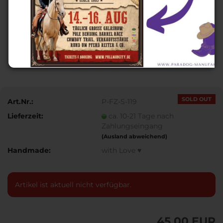
SOLD OUT
Art.Nr.:
P-FZ-S-119
Lieferzeit:
ca. 10-21 Tage nach
Zahlungseingang
(Ausland abweichend)
Handmade:
with Love ♥
Artikel ist aktuell nicht verfügbar.
45,00 EUR