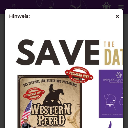
Hinweis:
Führstrick "LEHMANN" - 12-fach, Länge 2m