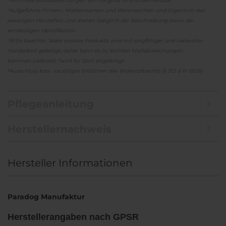
¹Minimale Bildabweichungen vom Original sind unvermeidbar.
²Aufgeführte Firmen-, Markennamen und Warenzeichen sind Eigentum des
jeweiligen Herstellers und dienen lediglich der Beschreibung sowie der
eindeutigen Identifikation.
³Bitte beachte: Jedes unserer Produkte wird mit sorgfältiger und liebevoller
Handarbeit gefertigt, daher kann es zu leichten Maßabweichungen
kommen.
Lieferzeit: *wird für Dich angefertigt
⁴Ausschluss bzw. vorzeitiges Erlöschen des Widerrufsrechts (§ 312 d IV BGB)
Pflegeanleitung
Herstellernachweis
Hersteller Informationen
Paradog Manufaktur
Herstellerangaben nach GPSR