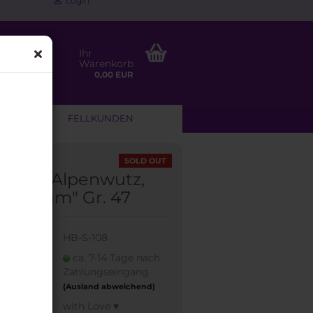
Login
Ihr
Warenkorb
0,00 EUR
NLEITUNG
FELLKUNDEN
SOLD OUT
sband Alpenwutz,
ell "Sam" Gr. 47
:
HB-S-108
eit:
ca. 7-14 Tage nach
Zahlungseingang
(Ausland abweichend)
made:
with Love ♥