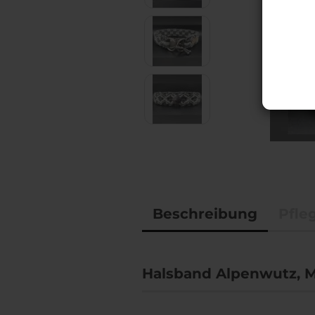
Accessoires
BioThane® Leinen,
Halsbänder & Co.
Beschreibung
Pfle
Halsband Alpenwutz, M