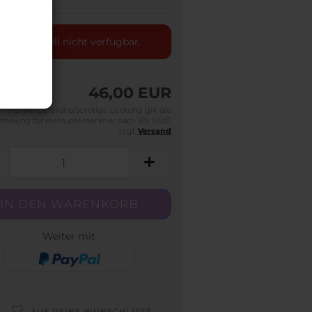
kel ist aktuell nicht verfügbar.
46,00 EUR
Für die Lieferung/sonstige Leistung gilt die
efreiung für Kleinunternehmer nach §19 UStG
zzgl.
Versand
Weiter mit
AUF DEINE WUNSCHLISTE