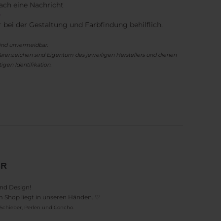
ach eine Nachricht
e
r bei der Gestaltung und Farbfindung behilflich.
ind unvermeidbar.
renzeichen sind Eigentum des jeweiligen Herstellers und dienen
igen Identifikation.
n
SR
und Design!
em Shop liegt in unseren Händen. ♡
Schieber, Perlen und Concho.