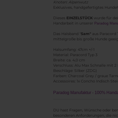
Knoten: Alpenwutz
Exklusives, handgefertigtes Hunde
Dieses
EINZELSTÜCK
wurde für dei
Handarbeit in unserer
Paradog Manu
Das Halsband "
Sam"
aus Paracord T
mittelgroße bis große Hunde geei
Halsumfang: 47cm +/-1
Material: Paracord Typ 3
Breite: ca. 4,0 cm
Verschluss: Alu Max Schnalle mit 2
Beschläge: Silber (ZDG)
Farben: Charcoal Grey / graue Tarn
Accessoires: 1x Concho Indisch Stei
Paradog Manufaktur - 100% Handar
DU hast Fragen, Wünsche oder ben
besonderen Anforderungen, die nic