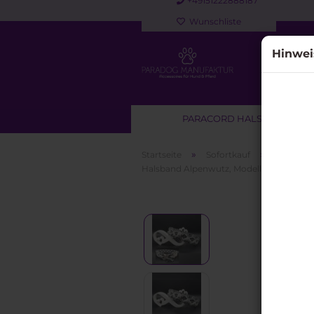
+49151222888187
Wunschliste
Hinwei
PARACORD HALSBAND
»
»
Startseite
Sofortkauf
Paracord
Halsband Alpenwutz, Modell "Sam" Gr. 47
Sofortkauf anzeigen
Paracord Halsbänder für
Hunde
Paracord Halsband & Leine
Set
Paracord Leinen &
Kurzführer für Hunde
Retrieverleinen