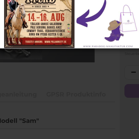
Zügel
Halsringe
Arti
Steuerb
geanleitung
GPSR Produktinfo
odell "Sam"