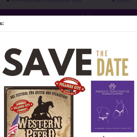
100% Handmade im Bayerischen Wald
Suchen
s:
PARACORD LEINEN
WEITERE
UNSERE PARTNER
MESSA
»
 Halsbänder für Hunde
Hal
DIY Material anzeigen
Mod
Pferde - Halfter & Stricke
Beads / Schieber / Perlen /
anzeigen
Concho / Mandala
Knotenhalfter & Lead Rope
n
Sonderposten
Art.Nr.
Knotenhalfter DELUXE
Lieferz
Schmuckhalfter -
Pferdehalfter - Stallhalfter
Führsticke
Hand