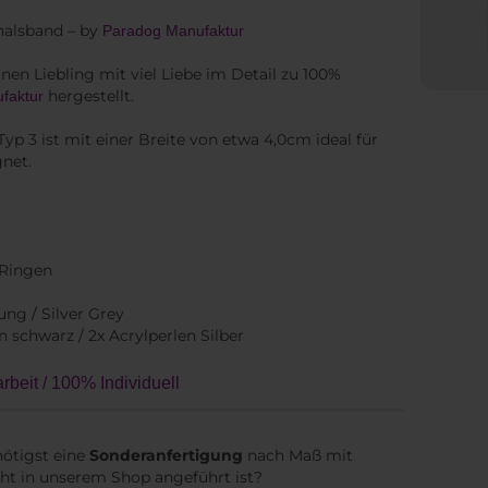
halsband – by
Paradog Manufaktur
nen Liebling mit viel Liebe im Detail zu 100%
hergestellt.
faktur
yp 3 ist mit einer Breite von etwa 4,0cm ideal für
gnet.
 Ringen
ung / Silver Grey
n schwarz / 2x Acrylperlen Silber
beit / 100% Individuell
ötigst eine
Sonderanfertigung
nach Maß mit
ht in unserem Shop angeführt ist?