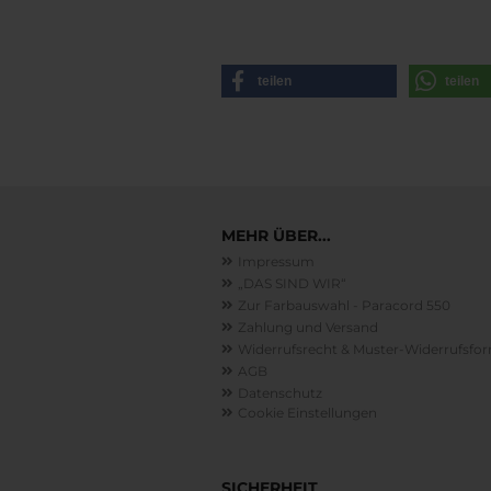
teilen
teilen
MEHR ÜBER...
Impressum
„DAS SIND WIR“
Zur Farbauswahl - Paracord 550
Zahlung und Versand
Widerrufsrecht & Muster-Widerrufsfo
AGB
Datenschutz
Cookie Einstellungen
SICHERHEIT