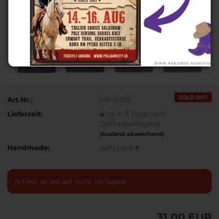
SOLD OUT
Art.Nr.:
HB-S-134
Lieferzeit:
ca. 4-7 Tage nach
Zahlungseingang
(Ausland abweichend)
Handmade:
with Love ♥
Artikel ist aktuell nicht verfügbar.
31,00 EUR