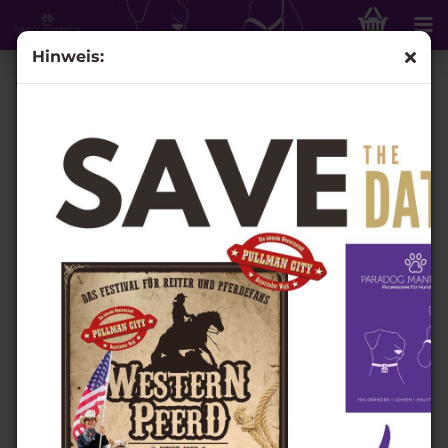
Hinweis:
Halsband Luna´s Fly Trap, Modell "Silas" Gr. 37