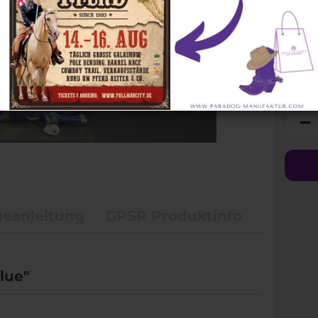
Zügel
Hand
Halsringe
Steuerb
geanleitung
GPSR Produktinfo
Blue"