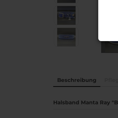
Accessoires
BioThane® Leinen,
Halsbänder & Co.
Beschreibung
Pfle
Halsband Manta Ray "