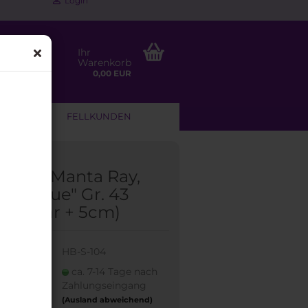
Login
Ihr
Warenkorb
0,00 EUR
NLEITUNG
FELLKUNDEN
sband Manta Ray,
ll "Blue" Gr. 43
stellbar + 5cm)
:
HB-S-104
eit:
ca. 7-14 Tage nach
Zahlungseingang
(Ausland abweichend)