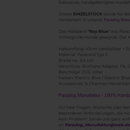
Exklusives, handgefertigtes Hunde
Dieses
EINZELSTÜCK
wurde für dei
Handarbeit in unserer
Paradog Manu
Das Halsband
"Ray Blue"
aus Parac
mittelgroße Hunde geeignet. Der 
Halsumfang: 43cm (verstellbar + 5c
Material: Paracord Typ 3
Breite ca.: 3,4 cm
Verschluss: Biothane Adapter, Fb. E
Beschläge: ZDG silber
Farben: Electric Blue / Electric Blue
Accessoires: 1x Charmes Herzanhänge
Paradog Manufaktur - 100% Handar
DU hast Fragen, Wünsche oder ben
besonderen Anforderungen, die nic
Kein Problem! Sende uns ganz einf
an
Paradog_Manufaktur@web.d