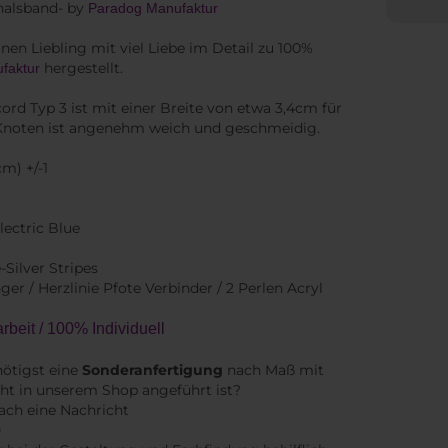
halsband- by
Paradog Manufaktur
nen Liebling mit viel Liebe im Detail zu 100%
hergestellt.
faktur
ord Typ 3 ist mit einer Breite von etwa 3,4cm für
Knoten ist angenehm weich und geschmeidig.
m) +/-1
lectric Blue
-Silver Stripes
r / Herzlinie Pfote Verbinder / 2 Perlen Acryl
beit / 100% Individuell
ötigst eine
Sonderanfertigung
nach Maß mit
ht in unserem Shop angeführt ist?
ach eine Nachricht
e