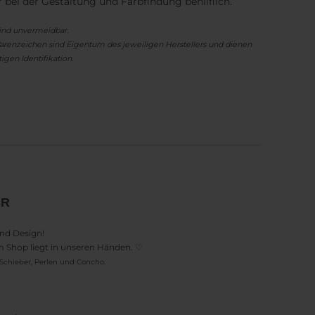
r bei der Gestaltung und Farbfindung behilflich.
ind unvermeidbar.
renzeichen sind Eigentum des jeweiligen Herstellers und dienen
igen Identifikation.
n
SR
und Design!
em Shop liegt in unseren Händen. ♡
Schieber, Perlen und Concho.