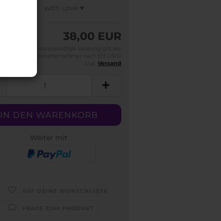
made:
with Love ♥
38,00 EUR
Für die Lieferung/sonstige Leistung gilt die
efreiung für Kleinunternehmer nach §19 UStG
zzgl.
Versand
Weiter mit
AUF DEINE WUNSCHLISTE
FRAGE ZUM PRODUKT