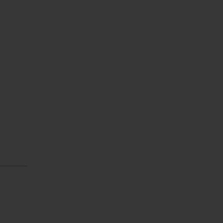
________