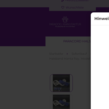
+49151222888187
Wunschliste
Hinwei
PARACORD HALSBAND
»
»
Startseite
Sofortkauf
Paracord
Halsband Manta Ray, Modell "Blue" Gr. 43 
Sofortkauf anzeigen
Paracord Halsbänder für
Hunde
Paracord Halsband & Leine
Set
Paracord Leinen &
Kurzführer für Hunde
Retrieverleinen