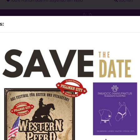
100% Handmade im Bayerischen Wald
Suchen
s:
PARACORD LEINEN
WEITERE
UNSERE PARTNER
MESSA
»
 Halsbänder für Hunde
(verstellbar + 5cm)
Hal
DIY Material anzeigen
Mode
Pferde - Halfter & Stricke
Beads / Schieber / Perlen /
(ver
anzeigen
Concho / Mandala
Knotenhalfter & Lead Rope
n
Sonderposten
Knotenhalfter DELUXE
Art.Nr.
Schmuckhalfter -
Lieferz
Pferdehalfter - Stallhalfter
Führsticke