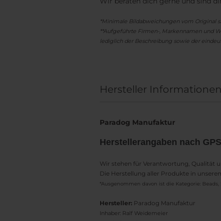
Wir beraten dich gerne und sind di
*Minimale Bildabweichungen vom Original s
**Aufgeführte Firmen-, Markennamen und Wa
lediglich der Beschreibung sowie der eindeut
Hersteller Informatione
Paradog Manufaktur
Herstellerangaben nach GP
Wir stehen für Verantwortung, Qualität 
Die Herstellung aller Produkte in unser
*Ausgenommen davon ist die Kategorie: Beads, 
Hersteller:
Paradog Manufaktur
Inhaber: Ralf Weidemeier