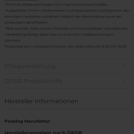
¹Minimale Bildabweichungen vom Original sind unvermeidbar.
²Aufgeführte Firmen-, Markennamen und Warenzeichen sind Eigentum des
jeweiligen Herstellers und dienen lediglich der Beschreibung sowie der
eindeutigen Identifikation.
³Bitte beachte: Jedes unserer Produkte wird mit sorgfältiger und liebevoller
Handarbeit gefertigt, daher kann es zu leichten Maßabweichungen
kommen.
⁴Ausschluss bzw. vorzeitiges Erlöschen des Widerrufsrechts (§ 312 d IV BGB)
Pflegeanleitung
GPSR Produktinfo
Hersteller Informationen
Paradog Manufaktur
Herstellerangaben nach GPSR