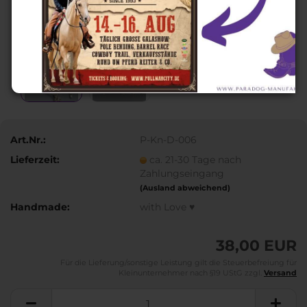
Art.Nr.:
P-Kn-D-006
Lieferzeit:
ca. 21-30 Tage nach
Zahlungseingang
(Ausland abweichend)
Handmade:
with Love ♥
38,00 EUR
Für die Lieferung/sonstige Leistung gilt die Steuerbefreiung für
Kleinunternehmer nach §19 UStG zzgl.
Versand