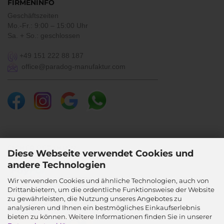
FIRMENINFO
Geschäftszeiten
Mo.-Fr.: 9:00 – 15:00 Uhr
Sa. + So.: geschlossen
+49 151 222 88 187
office@paradog-manufaktur.com
___________________________________________
SICHER BEZAHLEN
Diese Webseite verwendet Cookies und
andere Technologien
Wir verwenden Cookies und ähnliche Technologien, auch von
Drittanbietern, um die ordentliche Funktionsweise der Website
SICHER VERSENDEN
zu gewährleisten, die Nutzung unseres Angebotes zu
analysieren und Ihnen ein bestmögliches Einkaufserlebnis
bieten zu können. Weitere Informationen finden Sie in unserer