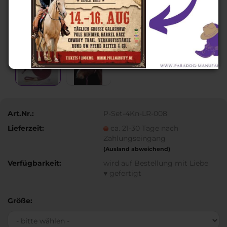
Art.Nr.:
P-Set-4Kn-LR-008
Lieferzeit:
ca. 21-30 Tage nach
Zahlungseingang
(Ausland abweichend)
Verfügbarkeit:
wird auf Bestellung mit Liebe
♥ gefertigt
Größe: