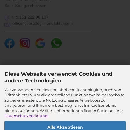
Sa. + So.: geschlossen
+49 151 222 88 187
office@paradog-manufaktur.com
___________________________________________
SICHER BEZAHLEN
Diese Webseite verwendet Cookies und
andere Technologien
Wir verwenden Cookies und ähnliche Technologien, auch von
Drittanbietern, um die ordentliche Funktionsweise der Website
SICHER VERSENDEN
zu gewährleisten, die Nutzung unseres Angebotes zu
analysieren und Ihnen ein bestmögliches Einkaufserlebnis
bieten zu können. Weitere Informationen finden Sie in unserer
Datenschutzerklärung
.
Alle Akzeptieren