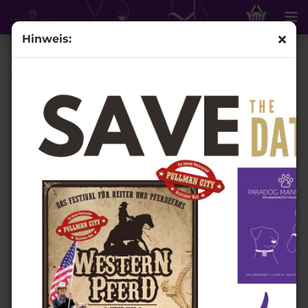
Hinweis:
Knotenhalfter Set - "4/Kn Signal - Knotenhalfter" und 4,20
m Lead-Rope, Fb. Aubergine