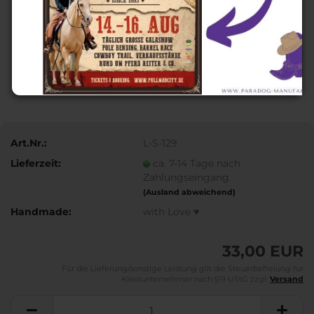
Art.Nr.:
L-S-129
Lieferzeit:
ca. 7-14 Tage nach
Zahlungseingang
(Ausland abweichend)
Handmade:
with Love ♥
33,00 EUR
Für die Lieferung/sonstige Leistung gilt die Steuerbefreiung für
Kleinunternehmer nach §19 UStG zzgl.
Versand