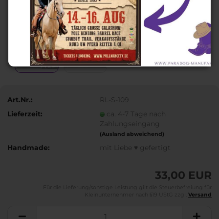
Art.Nr.:
RL-S-109
Lieferzeit:
ca. 4-7 Tage nach
Zahlungseingang
(Ausland abweichend)
Handmade:
mit Liebe ♥ gefertigt
33,00 EUR
Für die Lieferung/sonstige Leistung gilt die Steuerbefreiung für
Kleinunternehmer nach §19 UStG zzgl.
Versand