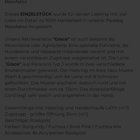
Manufaktur
Dieses
EINZELSTÜCK
wurde für deinen Liebling mit viel
Liebe im Detail zu 100% Handarbeit in unserer
Paradog
hergestellt.
Manufaktur
Unsere Retrieverleine
"Grace"
ist auch bekannt als
Moxonleine oder Agilityleine. Eine spezielle Führleine, die
Hundeleine und Halsband miteinander vereint und mit
einem verstellbaren Zugstopp ausgestattet ist. Die Leine
"
Grace"
aus Paracord Typ 3 wurde in zwei verschiedene
Knotenmuster geknotet. Der Halsring im Kara Yazu Muster
(flach & geschmeidig) und die Leine mit 8 Schnüren
geflochten. Das Muster erscheint dadurch rund und hat
einen Durchmesser von ca. 1,5cm. Das strapazierfähige
Cord liegt sehr weich und angenehm in der Hand.
Gesamtlänge inkl. Halsring und Handschlaufe 1,47m (+/-1)
Zugstopp - größte Öffnung 31cm (+/-1)
Beschläge: Roségold
Farben: Burgundy / Fuchsia / Rosé Pink / Fuchsia-Mix
Accessoires: 8x Acrylperlen Roségold