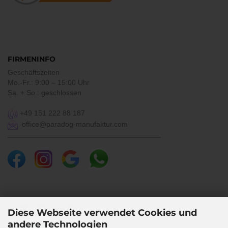
FIRMENINFO
Geschäftszeiten
Mo.-Fr.: 9:00 – 15:00 Uhr
Sa. + So.: geschlossen
+49 151 222 88 187
office@paradog-manufaktur.com
___________________________________________
SICHER BEZAHLEN
Diese Webseite verwendet Cookies und
andere Technologien