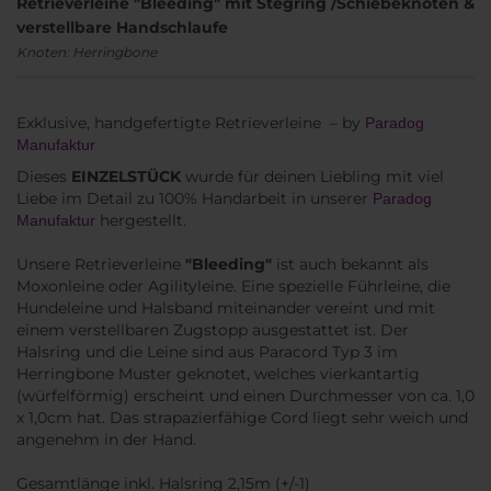
Retrieverleine "Bleeding" mit Stegring /Schiebeknoten &
verstellbare Handschlaufe
Knoten: Herringbone
Exklusive, handgefertigte Retrieverleine – by
Paradog
Manufaktur
Dieses
EINZELSTÜCK
wurde für deinen Liebling mit viel
Liebe im Detail zu 100% Handarbeit in unserer
Paradog
hergestellt.
Manufaktur
Unsere Retrieverleine
"Bleeding"
ist auch bekannt als
Moxonleine oder Agilityleine. Eine spezielle Führleine, die
Hundeleine und Halsband miteinander vereint und mit
einem verstellbaren Zugstopp ausgestattet ist. Der
Halsring und die Leine sind aus Paracord Typ 3 im
Herringbone Muster geknotet, welches vierkantartig
(würfelförmig) erscheint und einen Durchmesser von ca. 1,0
x 1,0cm hat. Das strapazierfähige Cord liegt sehr weich und
angenehm in der Hand.
Gesamtlänge inkl. Halsring 2,15m (+/-1)