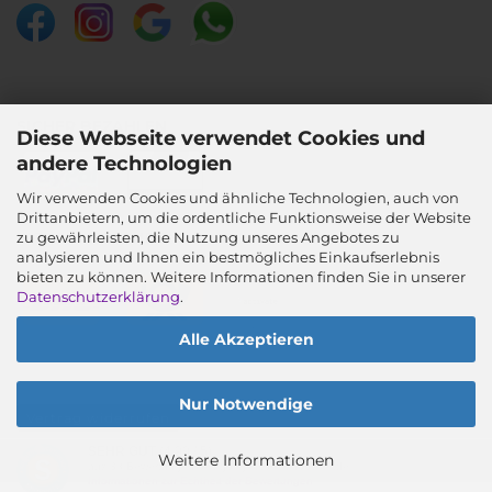
SICHER BEZAHLEN
Diese Webseite verwendet Cookies und
andere Technologien
Wir verwenden Cookies und ähnliche Technologien, auch von
Drittanbietern, um die ordentliche Funktionsweise der Website
SICHER VERSENDEN
zu gewährleisten, die Nutzung unseres Angebotes zu
analysieren und Ihnen ein bestmögliches Einkaufserlebnis
bieten zu können. Weitere Informationen finden Sie in unserer
Datenschutzerklärung
.
Alle Akzeptieren
Nur Notwendige
Vertrag widerrufen
SEHR GUT
(4.99 / 5)
Weitere Informationen
aus
38
Bewertungen bei: google.com, shopvote.de ⓘ
Webshop
by Gambio.de © 2026
Informationen zur Echtheit der Bewertungen