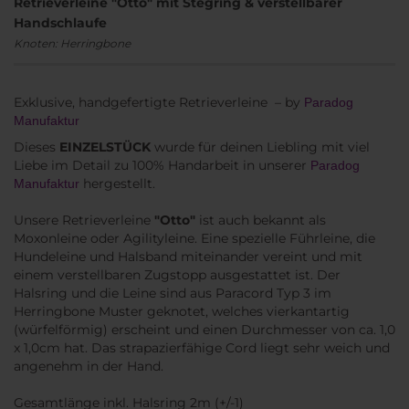
Retrieverleine "Otto" mit Stegring & verstellbarer
Handschlaufe
Knoten: Herringbone
Exklusive, handgefertigte Retrieverleine – by
Paradog
Manufaktur
Dieses
EINZELSTÜCK
wurde für deinen Liebling mit viel
Liebe im Detail zu 100% Handarbeit in unserer
Paradog
hergestellt.
Manufaktur
Unsere Retrieverleine
"Otto"
ist auch bekannt als
Moxonleine oder Agilityleine. Eine spezielle Führleine, die
Hundeleine und Halsband miteinander vereint und mit
einem verstellbaren Zugstopp ausgestattet ist. Der
Halsring und die Leine sind aus Paracord Typ 3 im
Herringbone Muster geknotet, welches vierkantartig
(würfelförmig) erscheint und einen Durchmesser von ca. 1,0
x 1,0cm hat. Das strapazierfähige Cord liegt sehr weich und
angenehm in der Hand.
Gesamtlänge inkl. Halsring 2m (+/-1)