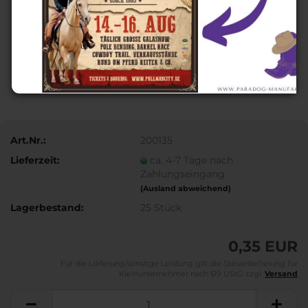
Art.Nr.:
200135
Lieferzeit:
ca. 4-7 Tage nach
Zahlungseingang
(Ausland abweichend)
Lagerbestand:
25
Stück
0,35 EUR
Für die Lieferung/sonstige Leistung gilt die Steuerbefreiung für
Kleinunternehmer nach §19 UStG zzgl.
Versand