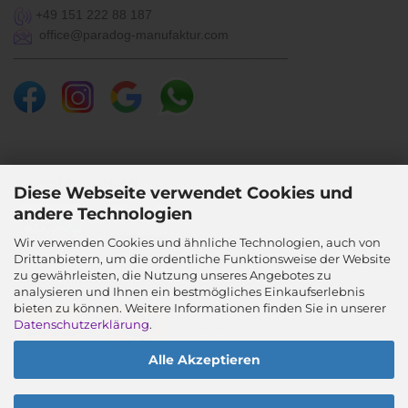
+49 151 222 88 187
office@paradog-manufaktur.com
___________________________________________
SICHER BEZAHLEN
Diese Webseite verwendet Cookies und
andere Technologien
Wir verwenden Cookies und ähnliche Technologien, auch von
Drittanbietern, um die ordentliche Funktionsweise der Website
SICHER VERSENDEN
zu gewährleisten, die Nutzung unseres Angebotes zu
analysieren und Ihnen ein bestmögliches Einkaufserlebnis
bieten zu können. Weitere Informationen finden Sie in unserer
Datenschutzerklärung
.
Alle Akzeptieren