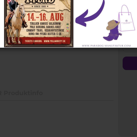
Zügel
Halsringe
Steuerb
 Produktinfo