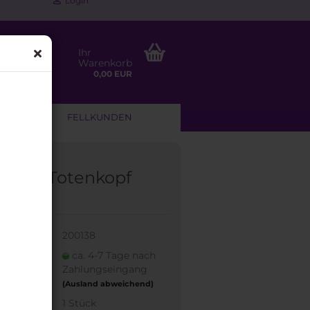
Login
Ihr
Warenkorb
0,00 EUR
NLEITUNG
FELLKUNDEN
ädel / Totenkopf
n
:
200138
eit:
ca. 4-7 Tage nach
Zahlungseingang
(Ausland abweichend)
bestand:
1
Stück