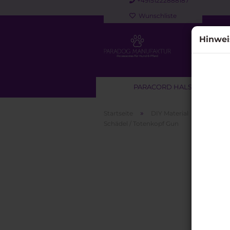
+49151222888187
Wunschliste
Hinwei
PARACORD HALSBAND
»
»
Startseite
DIY Material
Beads /
Schädel / Totenkopf Gun
Sofortkauf anzeigen
Paracord Halsbänder für
Hunde
Paracord Halsband & Leine
Set
Paracord Leinen &
Kurzführer für Hunde
Retrieverleinen