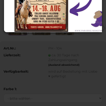
Art.Nr.:
PH - 104
Lieferzeit:
ca. 30 Tage nach
Zahlungseingang
(Ausland abweichend)
Verfügbarkeit:
wird auf Bestellung mit Liebe
♥ gefertigt
Farbe 1: