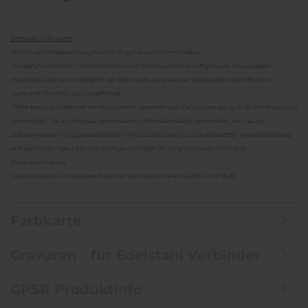
Besondere Hinweise
¹Minimale Bildabweichungen vom Original sind unvermeidbar.
²Aufgeführte Firmen-, Markennamen und Warenzeichen sind Eigentum des jeweiligen
Herstellers und dienen lediglich der Beschreibung sowie der eindeutigen Identifikation.
³Lieferzeit: *wird für Dich angefertigt
³*Bearbeitung / Lieferzeit bei Materialverfügbarkeit nach Zahlungseingang 21-30 Werktage zzgl.
Versandzeit . Da wir die dazu verwendeten Materialien selbst verarbeiten, kann es zu
Schwankungen im Lagerbestand kommen. Sollte es auf Grund verspäteter Materiallieferung
sich die Fertigungs- Lieferzeit verzögern, erhälst DU umgehend per EMail eine
Benachtichtigung.
⁴Ausschluss bzw. vorzeitiges Erlöschen des Widerrufsrechts (§ 312 d IV BGB)
Farbkarte
Gravuren - für Edelstahl Verbinder
GPSR Produktinfo