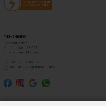
FIRMENINFO
Geschäftszeiten
Mo.-Fr.: 9:00 – 15:00 Uhr
Sa. + So.: geschlossen
+49 151 222 88 187
office@paradog-manufaktur.com
___________________________________________
SICHER BEZAHLEN