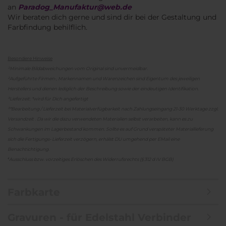
an
Paradog_Manufaktur@web.de
Wir beraten dich gerne und sind dir bei der Gestaltung und
Farbfindung behilflich.
Besondere Hinweise
¹Minimale Bildabweichungen vom Original sind unvermeidbar.
²Aufgeführte Firmen-, Markennamen und Warenzeichen sind Eigentum des jeweiligen
Herstellers und dienen lediglich der Beschreibung sowie der eindeutigen Identifikation.
³Lieferzeit: *wird für Dich angefertigt
³*Bearbeitung / Lieferzeit bei Materialverfügbarkeit nach Zahlungseingang 21-30 Werktage zzgl.
Versandzeit . Da wir die dazu verwendeten Materialien selbst verarbeiten, kann es zu
Schwankungen im Lagerbestand kommen. Sollte es auf Grund verspäteter Materiallieferung
sich die Fertigungs- Lieferzeit verzögern, erhälst DU umgehend per EMail eine
Benachtichtigung.
⁴Ausschluss bzw. vorzeitiges Erlöschen des Widerrufsrechts (§ 312 d IV BGB)
Farbkarte
Gravuren - für Edelstahl Verbinder