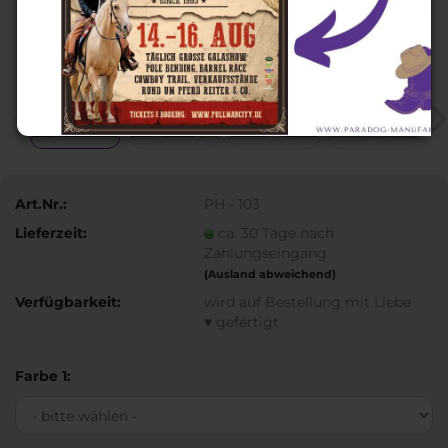
Art.Nr.:
PH - 103
Lieferzeit:
ca. 30 Tage nach
Zahlungseingang
(Ausland abweichend)
Verfügbarkeit:
wird auf Bestellung mit Liebe
♥ gefertigt
Farbe 1: