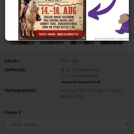
Art.Nr.:
PH - 105
Lieferzeit:
ca. 30 Tage nach
Zahlungseingang
(Ausland abweichend)
Verfügbarkeit:
wird auf Bestellung mit Liebe
♥ gefertigt
Farbe 1: