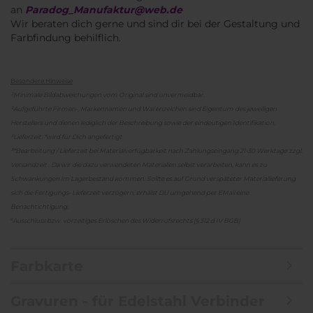
an
Paradog_Manufaktur@web.de
Wir beraten dich gerne und sind dir bei der Gestaltung und
Farbfindung behilflich.
Besondere Hinweise
¹Minimale Bildabweichungen vom Original sind unvermeidbar.
²Aufgeführte Firmen-, Markennamen und Warenzeichen sind Eigentum des jeweiligen
Herstellers und dienen lediglich der Beschreibung sowie der eindeutigen Identifikation.
³Lieferzeit: *wird für Dich angefertigt
³*Bearbeitung / Lieferzeit bei Materialverfügbarkeit nach Zahlungseingang 21-30 Werktage zzgl.
Versandzeit . Da wir die dazu verwendeten Materialien selbst verarbeiten, kann es zu
Schwankungen im Lagerbestand kommen. Sollte es auf Grund verspäteter Materiallieferung
sich die Fertigungs- Lieferzeit verzögern, erhälst DU umgehend per EMail eine
Benachtichtigung.
⁴Ausschluss bzw. vorzeitiges Erlöschen des Widerrufsrechts (§ 312 d IV BGB)
Farbkarte
Gravuren - für Edelstahl Verbinder