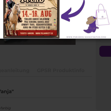
Zügel
Halsringe
Steuerb
geanleitung
GPSR Produktinfo
Vanja"
farbig