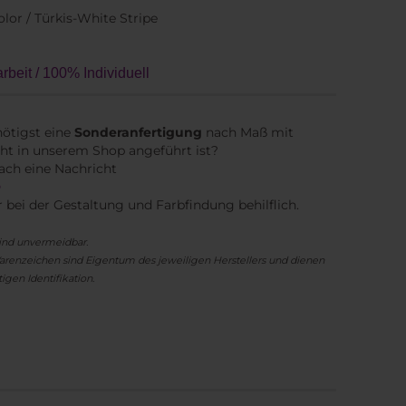
lor / Türkis-White Stripe
beit / 100% Individuell
ötigst eine
Sonderanfertigung
nach Maß mit
ht in unserem Shop angeführt ist?
ach eine Nachricht
e
r bei der Gestaltung und Farbfindung behilflich.
ind unvermeidbar.
renzeichen sind Eigentum des jeweiligen Herstellers und dienen
igen Identifikation.
n