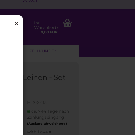
Login
Ihr
Warenkorb
0,00 EUR
NLEITUNG
FELLKUNDEN
sband/Leinen - Set
nja"
:
HLS-S-115
eit:
ca. 7-14 Tage nach
Zahlungseingang
(Ausland abweichend)
made:
with Love ♥