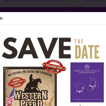
100% Handmade im Bayerischen Wald
Suchen
s:
PARACORD LEINEN
WEITERE
UNSERE PARTNER
MESSA
»
 Halsband & Leinen Set
Halsband/Leinen - Set "Vanja"
Hal
DIY Material anzeigen
"Va
Pferde - Halfter & Stricke
Beads / Schieber / Perlen /
anzeigen
Concho / Mandala
Knotenhalfter & Lead Rope
n
Sonderposten
Art.Nr.
Knotenhalfter DELUXE
Lieferz
Schmuckhalfter -
Pferdehalfter - Stallhalfter
Führsticke
Hand