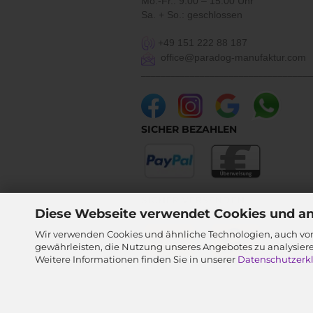
Mo.-Fr.: 9:00 – 15:00 Uhr
Sa. + So.: geschlossen
+49 151 222 88 187
office@paradog-manufaktur.com
___________________________________
SICHER BEZAHLEN
SICHER VERSENDEN
Diese Webseite verwendet Cookies und a
Wir verwenden Cookies und ähnliche Technologien, auch von
gewährleisten, die Nutzung unseres Angebotes zu analysier
Weitere Informationen finden Sie in unserer
Datenschutzerk