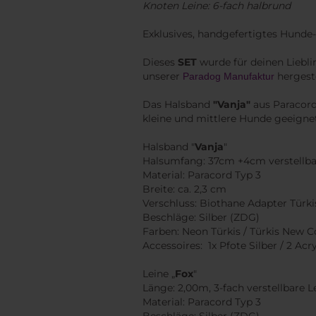
Knoten Leine: 6-fach halbrund
Exklusives, handgefertigtes Hunde
Dieses
SET
wurde für deinen Liebli
unserer
hergeste
Paradog Manufaktur
Das Halsband
"Vanja"
aus Paracord
kleine und mittlere Hunde geeigne
Halsband "
Vanja
"
Halsumfang: 37cm +4cm verstellbar 
Material: Paracord Typ 3
Breite: ca. 2,3 cm
Verschluss: Biothane Adapter Türki
Beschläge: Silber (ZDG)
Farben: Neon Türkis / Türkis New Co
Accessoires: 1x Pfote Silber / 2 Acr
Leine „
Fox
"
Länge: 2,00m, 3-fach verstellbare 
Material: Paracord Typ 3