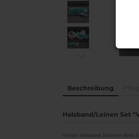
Accessoires
BioThane® Leinen,
Halsbänder & Co.
Beschreibung
Pfle
Halsband/Leinen Set "
Knoten Halsband: Solomon Belly 3-