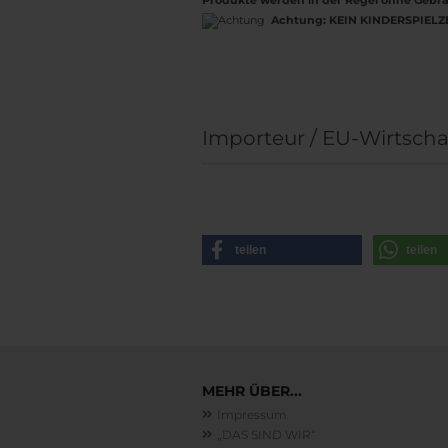
Produkte werden in der Regel ohne Gebra
Achtung:
KEIN KINDERSPIELZ
Importeur / EU-Wirtscha
teilen
teilen
MEHR ÜBER...
Impressum
„DAS SIND WIR“