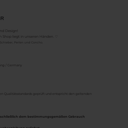
SR
und Design!
em Shop liegt in unseren Händen. ♡
Schieber, Perlen und Concho.
bang / Germany
nen Qualitätsstandards geprüft und entspricht den geltenden
ausschließlich dem bestimmungsgemäßen Gebrauch