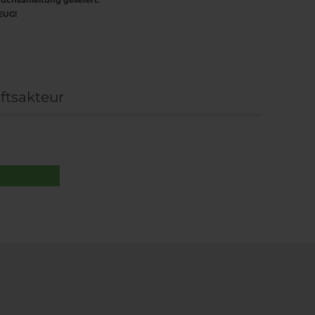
uchsanleitung geliefert.
EUG!
ftsakteur