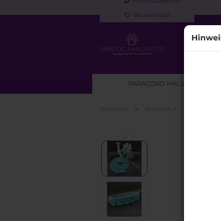
+49151222888187
Wunschliste
Hinwei
PARACORD HALSBAND
»
»
Startseite
Sofortkauf
Paracord
Sofortkauf anzeigen
Paracord Halsbänder für
Hunde
Paracord Halsband & Leine
Set
Paracord Leinen &
Kurzführer für Hunde
Retrieverleinen