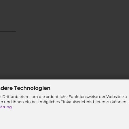
________
ndere Technologien
 Drittanbietern, um die ordentliche Funktionsweise der Website zu
en und Ihnen ein bestmögliches Einkaufserlebnis bieten zu können.
lärung
.
Webshop
by Gambio.de © 2026