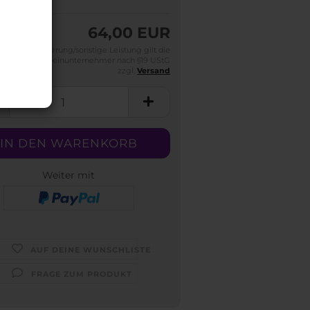
64,00 EUR
Für die Lieferung/sonstige Leistung gilt die
efreiung für Kleinunternehmer nach §19 UStG
zzgl.
Versand
Weiter mit
AUF DEINE WUNSCHLISTE
FRAGE ZUM PRODUKT