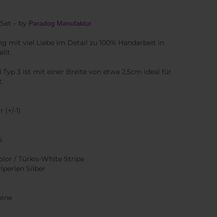
-Set – by
Paradog Manufaktur
ng mit viel Liebe im Detail zu 100% Handarbeit in
llt.
 Typ 3 ist mit einer Breite von etwa 2,5cm ideal für
t.
(+/-1)
s
lor / Türkis-White Stripe
ylperlen Silber
Leine