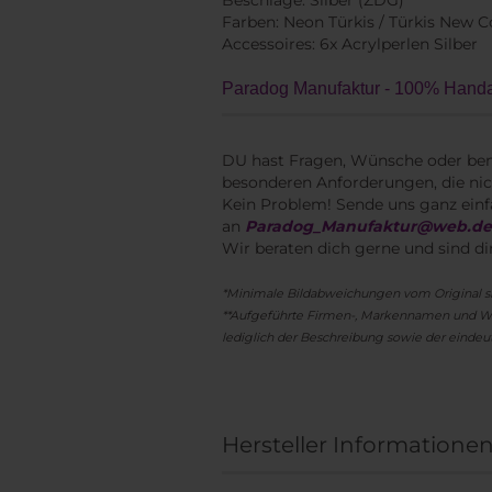
Beschläge: Silber (ZDG)
Farben: Neon Türkis / Türkis New Co
Accessoires: 6x Acrylperlen Silber
Paradog Manufaktur - 100% Handar
DU hast Fragen, Wünsche oder ben
besonderen Anforderungen, die nic
Kein Problem! Sende uns ganz einf
an
Paradog_Manufaktur@web.d
Wir beraten dich gerne und sind di
*Minimale Bildabweichungen vom Original s
**Aufgeführte Firmen-, Markennamen und Wa
lediglich der Beschreibung sowie der eindeut
Hersteller Informatione