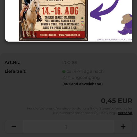
Art.Nr.:
200001
Lieferzeit:
ca. 4-7 Tage nach
Zahlungseingang
(Ausland abweichend)
0,45 EUR
Für die Lieferung/sonstige Leistung gilt die Steuerbefreiung für
Kleinunternehmer nach §19 UStG zzgl.
Versand