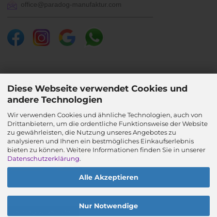
office@paradog-manufaktur.com
___________________________________________
SICHER BEZAHLEN
Diese Webseite verwendet Cookies und
andere Technologien
Wir verwenden Cookies und ähnliche Technologien, auch von
Drittanbietern, um die ordentliche Funktionsweise der Website
SICHER VERSENDEN
zu gewährleisten, die Nutzung unseres Angebotes zu
analysieren und Ihnen ein bestmögliches Einkaufserlebnis
bieten zu können. Weitere Informationen finden Sie in unserer
Datenschutzerklärung
.
Alle Akzeptieren
Nur Notwendige
Vertrag widerrufen